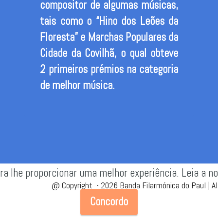
compositor de algumas músicas,
tais como o “Hino dos Leões da
Floresta” e Marchas Populares da
Cidade da Covilhã, o qual obteve
2 primeiros prémios na categoria
de
melhor música.
a lhe proporcionar uma melhor experiência. Leia a n
@
Copyright -
2026 Banda Filarmónica do Paul | Al
Concordo